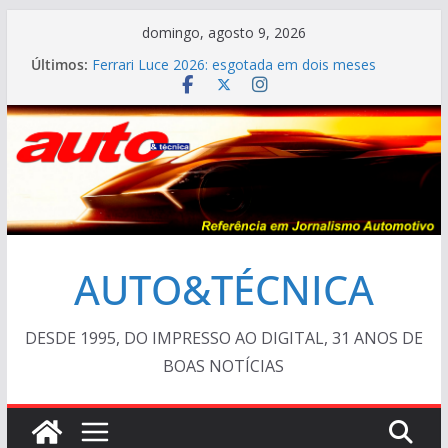
Pular
domingo, agosto 9, 2026
para
Últimos:
Ferrari Luce 2026: esgotada em dois meses
o
TESTE – Ram Dakota Laramie 4×4
VÍDEO ESPECIAL: os antigos no “Poços Classic
conteúdo
Car 2026”
AUTO&TÉCNICA FILES #139 – Chevrolet Calibra
1993
Cristiano Ronaldo mostra sua garagem
AUTO&TÉCNICA
DESDE 1995, DO IMPRESSO AO DIGITAL, 31 ANOS DE
BOAS NOTÍCIAS