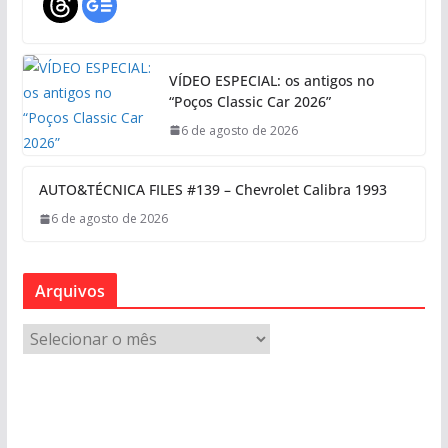
VÍDEO ESPECIAL: os antigos no
“Poços Classic Car 2026”
6 de agosto de 2026
AUTO&TÉCNICA FILES #139 – Chevrolet Calibra 1993
6 de agosto de 2026
Arquivos
A
r
q
u
i