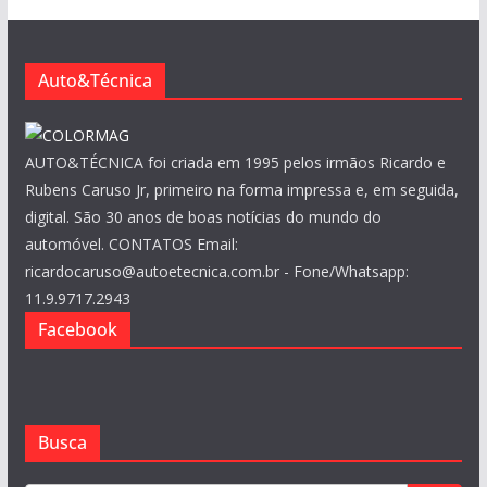
v
o
s
Auto&Técnica
AUTO&TÉCNICA foi criada em 1995 pelos irmãos Ricardo e
Rubens Caruso Jr, primeiro na forma impressa e, em seguida,
digital. São 30 anos de boas notícias do mundo do
automóvel. CONTATOS Email:
ricardocaruso@autoetecnica.com.br - Fone/Whatsapp:
11.9.9717.2943
Facebook
Busca