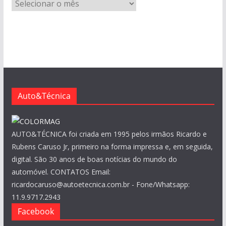
A
r
q
u
i
v
o
s
Auto&Técnica
AUTO&TÉCNICA foi criada em 1995 pelos irmãos Ricardo e
Rubens Caruso Jr, primeiro na forma impressa e, em seguida,
digital. São 30 anos de boas notícias do mundo do
automóvel. CONTATOS Email:
ricardocaruso@autoetecnica.com.br - Fone/Whatsapp:
11.9.9717.2943
Facebook