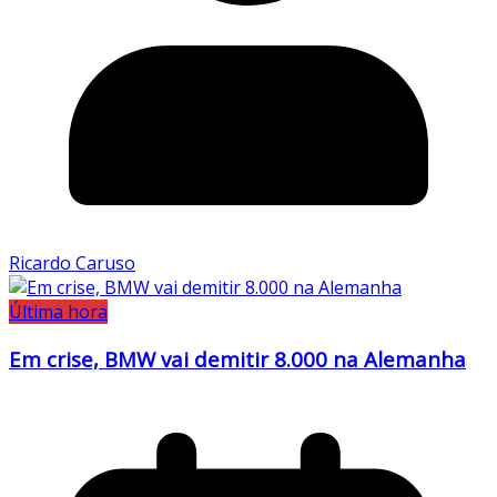
Ricardo Caruso
Última hora
Em crise, BMW vai demitir 8.000 na Alemanha