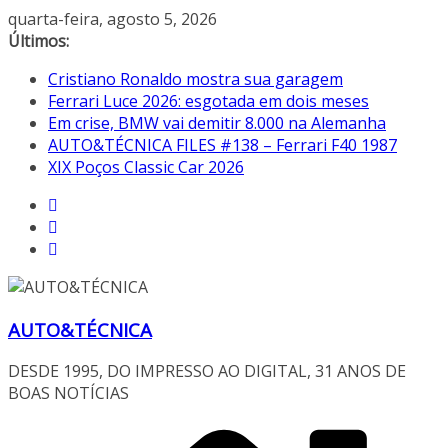
Pular
quarta-feira, agosto 5, 2026
para
Últimos:
o
Cristiano Ronaldo mostra sua garagem
conteúdo
Ferrari Luce 2026: esgotada em dois meses
Em crise, BMW vai demitir 8.000 na Alemanha
AUTO&TÉCNICA FILES #138 – Ferrari F40 1987
XIX Poços Classic Car 2026
AUTO&TÉCNICA
DESDE 1995, DO IMPRESSO AO DIGITAL, 31 ANOS DE
BOAS NOTÍCIAS