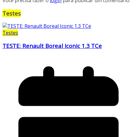
Você precisa fazer o
login
para publicar um comentário.
Testes
Testes
TESTE: Renault Boreal Iconic 1.3 TCe