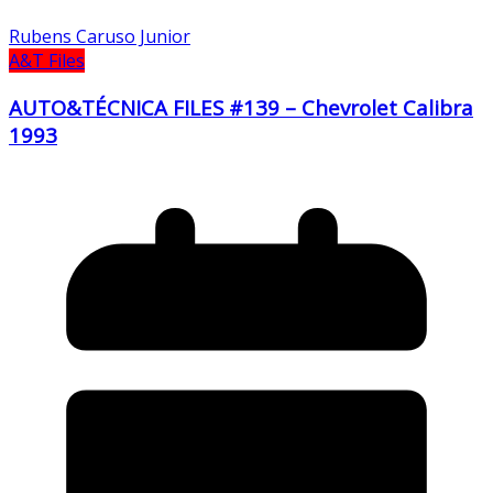
Rubens Caruso Junior
A&T Files
AUTO&TÉCNICA FILES #139 – Chevrolet Calibra
1993