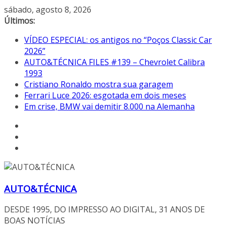
Pular
sábado, agosto 8, 2026
para
Últimos:
o
VÍDEO ESPECIAL: os antigos no “Poços Classic Car
conteúdo
2026”
AUTO&TÉCNICA FILES #139 – Chevrolet Calibra
1993
Cristiano Ronaldo mostra sua garagem
Ferrari Luce 2026: esgotada em dois meses
Em crise, BMW vai demitir 8.000 na Alemanha
AUTO&TÉCNICA
DESDE 1995, DO IMPRESSO AO DIGITAL, 31 ANOS DE
BOAS NOTÍCIAS