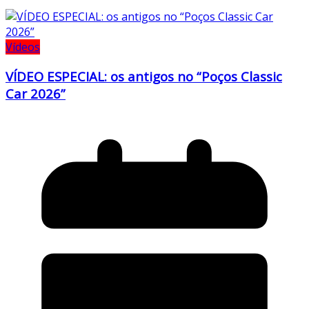
Vídeos
VÍDEO ESPECIAL: os antigos no “Poços Classic
Car 2026”