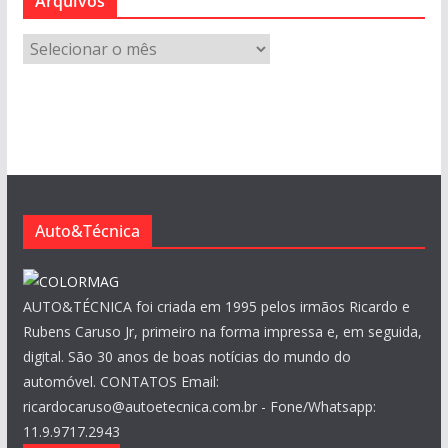
Arquivos
A
r
q
u
i
v
o
s
Auto&Técnica
AUTO&TÉCNICA foi criada em 1995 pelos irmãos Ricardo e
Rubens Caruso Jr, primeiro na forma impressa e, em seguida,
digital. São 30 anos de boas notícias do mundo do
automóvel. CONTATOS Email:
ricardocaruso@autoetecnica.com.br - Fone/Whatsapp:
11.9.9717.2943