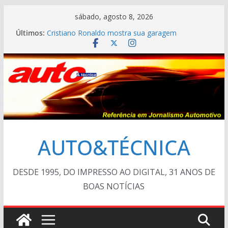
Pular
sábado, agosto 8, 2026
para
Últimos:
Cristiano Ronaldo mostra sua garagem
o
Ferrari Luce 2026: esgotada em dois meses
Em crise, BMW vai demitir 8.000 na Alemanha
conteúdo
VÍDEO ESPECIAL: os antigos no “Poços Classic
Car 2026”
AUTO&TÉCNICA FILES #139 – Chevrolet Calibra
1993
AUTO&TÉCNICA
DESDE 1995, DO IMPRESSO AO DIGITAL, 31 ANOS DE
BOAS NOTÍCIAS