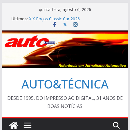
Pular
quinta-feira, agosto 6, 2026
para
Últimos:
XIX Poços Classic Car 2026
o
Cristiano Ronaldo mostra sua garagem
Ferrari Luce 2026: esgotada em dois meses
conteúdo
Em crise, BMW vai demitir 8.000 na Alemanha
AUTO&TÉCNICA FILES #138 – Ferrari F40 1987
AUTO&TÉCNICA
DESDE 1995, DO IMPRESSO AO DIGITAL, 31 ANOS DE
BOAS NOTÍCIAS