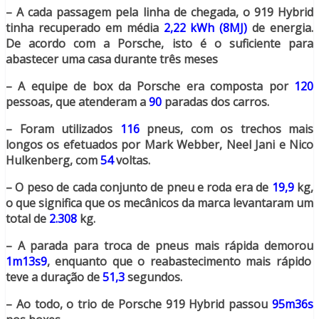
– A cada passagem pela linha de chegada, o 919 Hybrid
tinha recuperado em média
2,22 kWh (8MJ)
de energia.
De acordo com a Porsche, isto é o suficiente para
abastecer uma casa durante três meses
– A equipe de box da Porsche era composta por
120
pessoas, que atenderam a
90
paradas dos carros.
– Foram utilizados
116
pneus, com os trechos mais
longos os efetuados por Mark Webber, Neel Jani e Nico
Hulkenberg, com
54
voltas.
– O peso de cada conjunto de pneu e roda era de
19,9
kg,
o que significa que os mecânicos da marca levantaram um
total de
2.308
kg.
– A parada para troca de pneus mais rápida demorou
1m13s9
, enquanto que o reabastecimento mais rápido
teve a duração de
51,3
segundos.
– Ao todo, o trio de Porsche 919 Hybrid passou
95m36s