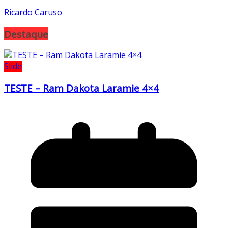
Ricardo Caruso
Destaque
Slide
TESTE – Ram Dakota Laramie 4×4