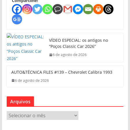
Compartilhe!
VÍDEO ESPECIAL: os antigos no
“Poços Classic Car 2026”
6 de agosto de 2026
AUTO&TÉCNICA FILES #139 – Chevrolet Calibra 1993
6 de agosto de 2026
Arquivos
A
r
q