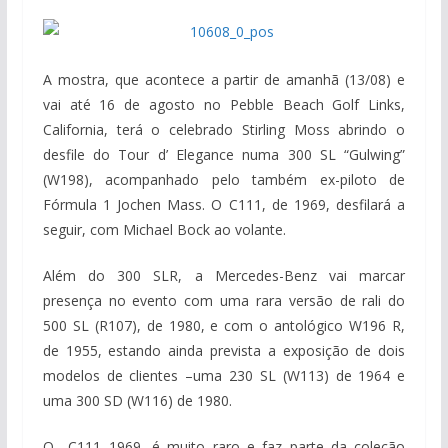
A mostra, que acontece a partir de amanhã (13/08) e
vai até 16 de agosto no Pebble Beach Golf Links,
California, terá o celebrado Stirling Moss abrindo o
desfile do Tour d’ Elegance numa 300 SL “Gulwing”
(W198), acompanhado pelo também ex-piloto de
Fórmula 1 Jochen Mass. O C111, de 1969, desfilará a
seguir, com Michael Bock ao volante.
Além do 300 SLR, a Mercedes-Benz vai marcar
presença no event­o com uma rara versão de rali do
500 SL (R107), de 1980, e com o antológico W196 R,
de 1955, estando ainda prevista a exposição de dois
modelos de clientes –uma 230 SL (W113) de 1964 e
uma 300 SD (W116) de 1980.
O C111 1969, é muito raro e faz parte da coleção