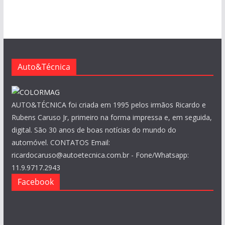
u
i
v
o
s
Auto&Técnica
AUTO&TÉCNICA foi criada em 1995 pelos irmãos Ricardo e
Rubens Caruso Jr, primeiro na forma impressa e, em seguida,
digital. São 30 anos de boas notícias do mundo do
automóvel. CONTATOS Email:
ricardocaruso@autoetecnica.com.br - Fone/Whatsapp:
11.9.9717.2943
Facebook