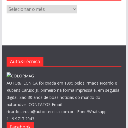
A
r
q
u
i
v
o
s
Auto&Técnica
AUTO&TÉCNICA foi criada em 1995 pelos irmãos Ricardo e
Rubens Caruso Jr, primeiro na forma impressa e, em seguida,
digital. São 30 anos de boas notícias do mundo do
automóvel. CONTATOS Email:
ricardocaruso@autoetecnica.com.br - Fone/Whatsapp:
11.9.9717.2943
Facebook