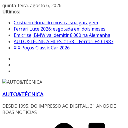
Pular
quinta-feira, agosto 6, 2026
para
Últimos:
o
Cristiano Ronaldo mostra sua garagem
conteúdo
Ferrari Luce 2026: esgotada em dois meses
Em crise, BMW vai demitir 8.000 na Alemanha
AUTO&TÉCNICA FILES #138 – Ferrari F40 1987
XIX Poços Classic Car 2026
AUTO&TÉCNICA
DESDE 1995, DO IMPRESSO AO DIGITAL, 31 ANOS DE
BOAS NOTÍCIAS