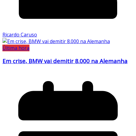
Ricardo Caruso
Última hora
Em crise, BMW vai demitir 8.000 na Alemanha