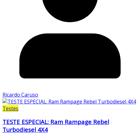
Ricardo Caruso
Testes
TESTE ESPECIAL: Ram Rampage Rebel
Turbodiesel 4X4