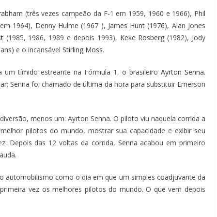
Brabham
(três vezes campeão da F-1 em 1959, 1960 e 1966), Phil
 em 1964), Denny Hulme (1967 ),
James Hunt
(1976), Alan Jones
st
(1985, 1986, 1989 e depois 1993),
Keke Rosberg
(1982), Jody
ans) e o incansável
Stirling Moss
.
um tímido estreante na Fórmula 1, o brasileiro
Ayrton Senna.
par; Senna foi chamado de última da hora para substituir Emerson
iversão, menos um: Ayrton Senna. O piloto viu naquela corrida a
os melhor pilotos do mundo, mostrar sua capacidade e exibir seu
fez. Depois das 12 voltas da corrida,
Senna
acabou em primeiro
Lauda.
a do automobilismo como o dia em que um simples coadjuvante da
a primeira vez os melhores pilotos do mundo. O que vem depois