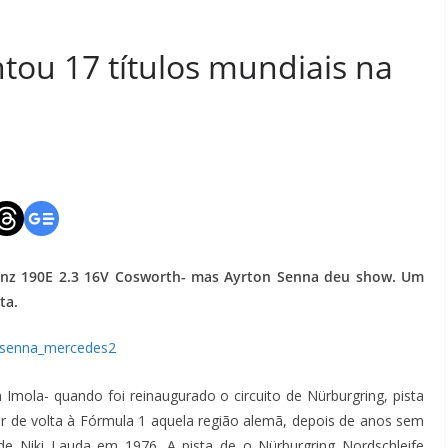
ou 17 títulos mundiais na
nz 190E 2.3 16V Cosworth- mas Ayrton Senna deu show. Um
ta.
Imola- quando foi reinaugurado o circuito de Nürburgring, pista
evar de volta à Fórmula 1 aquela região alemã, depois de anos sem
de Niki Lauda em 1976. A pista de o Nürburgring Nordschleife