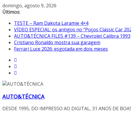
Pular
domingo, agosto 9, 2026
para
Últimos:
o
TESTE – Ram Dakota Laramie 4×4
conteúdo
VÍDEO ESPECIAL: os antigos no “Poços Classic Car 20
AUTO&TÉCNICA FILES #139 – Chevrolet Calibra 1993
Cristiano Ronaldo mostra sua garagem
Ferrari Luce 2026: esgotada em dois meses
AUTO&TÉCNICA
DESDE 1995, DO IMPRESSO AO DIGITAL, 31 ANOS DE BOA