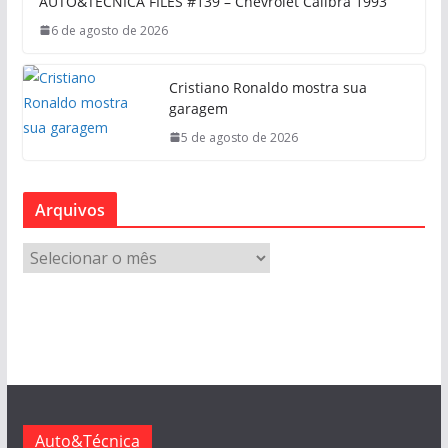
AUTO&TÉCNICA FILES #139 – Chevrolet Calibra 1993
6 de agosto de 2026
Cristiano Ronaldo mostra sua
garagem
5 de agosto de 2026
Arquivos
A
r
q
u
i
v
o
s
Auto&Técnica