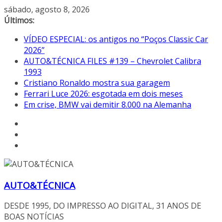
Pular
sábado, agosto 8, 2026
para
Últimos:
o
VÍDEO ESPECIAL: os antigos no “Poços Classic Car
conteúdo
2026”
AUTO&TÉCNICA FILES #139 – Chevrolet Calibra
1993
Cristiano Ronaldo mostra sua garagem
Ferrari Luce 2026: esgotada em dois meses
Em crise, BMW vai demitir 8.000 na Alemanha
AUTO&TÉCNICA
DESDE 1995, DO IMPRESSO AO DIGITAL, 31 ANOS DE
BOAS NOTÍCIAS