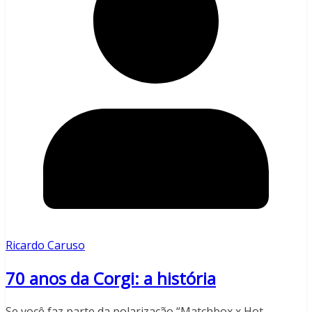
Ricardo Caruso
70 anos da Corgi: a história
Se você faz parte da polarização “Matchbox x Hot