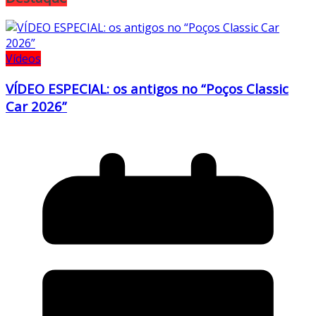
Vídeos
VÍDEO ESPECIAL: os antigos no “Poços Classic
Car 2026”