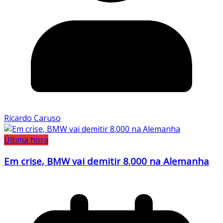
Ricardo Caruso
Última hora
Em crise, BMW vai demitir 8.000 na Alemanha