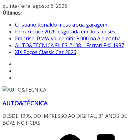
Pular
quinta-feira, agosto 6, 2026
para
Últimos:
o
Cristiano Ronaldo mostra sua garagem
conteúdo
Ferrari Luce 2026: esgotada em dois meses
Em crise, BMW vai demitir 8.000 na Alemanha
AUTO&TÉCNICA FILES #138 – Ferrari F40 1987
XIX Poços Classic Car 2026
AUTO&TÉCNICA
DESDE 1995, DO IMPRESSO AO DIGITAL, 31 ANOS DE
BOAS NOTÍCIAS