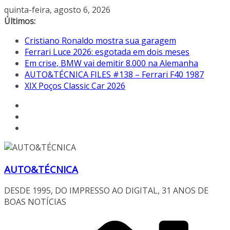
Pular
quinta-feira, agosto 6, 2026
para
Últimos:
o
Cristiano Ronaldo mostra sua garagem
conteúdo
Ferrari Luce 2026: esgotada em dois meses
Em crise, BMW vai demitir 8.000 na Alemanha
AUTO&TÉCNICA FILES #138 – Ferrari F40 1987
XIX Poços Classic Car 2026
AUTO&TÉCNICA
DESDE 1995, DO IMPRESSO AO DIGITAL, 31 ANOS DE
BOAS NOTÍCIAS