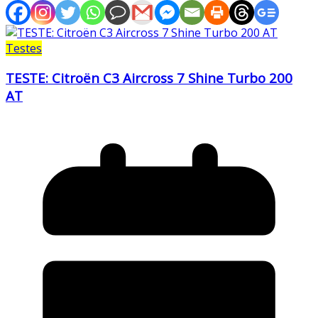
Testes
TESTE: Citroën C3 Aircross 7 Shine Turbo 200
AT