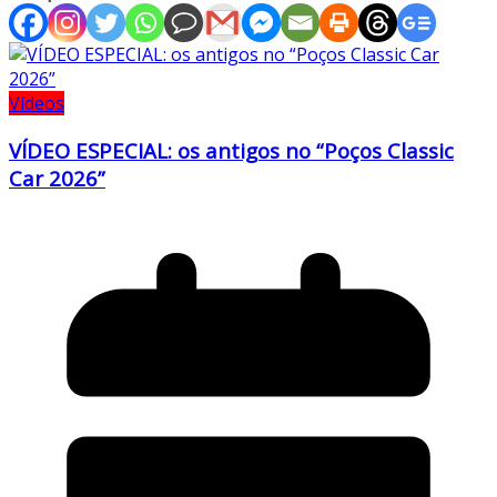
Vídeos
VÍDEO ESPECIAL: os antigos no “Poços Classic
Car 2026”