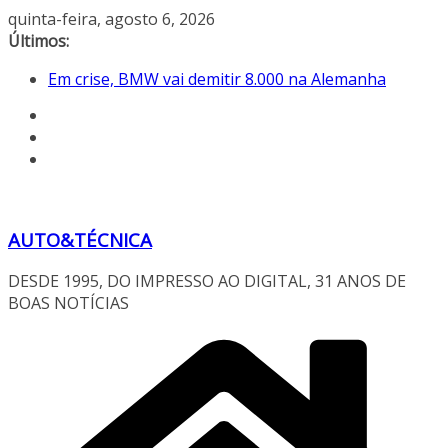
Pular
quinta-feira, agosto 6, 2026
para
Últimos:
Ferrari Luce 2026: esgotada em dois meses
o
Em crise, BMW vai demitir 8.000 na Alemanha
conteúdo
AUTO&TÉCNICA FILES #138 – Ferrari F40 1987
XIX Poços Classic Car 2026
Cristiano Ronaldo mostra sua garagem
AUTO&TÉCNICA
DESDE 1995, DO IMPRESSO AO DIGITAL, 31 ANOS DE
BOAS NOTÍCIAS