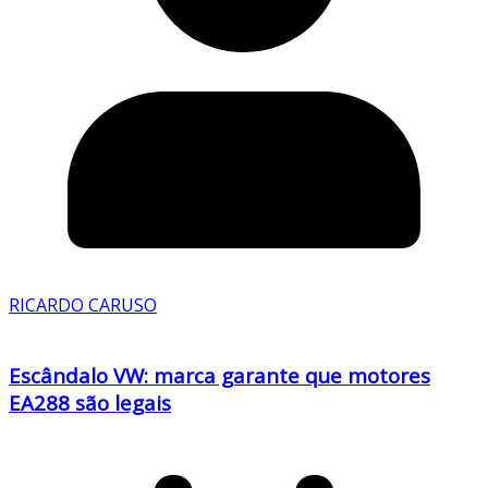
RICARDO CARUSO
Escândalo VW: marca garante que motores
EA288 são legais