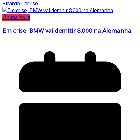
Ricardo Caruso
Última hora
Em crise, BMW vai demitir 8.000 na Alemanha