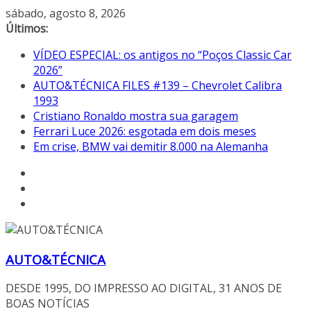
Pular
sábado, agosto 8, 2026
para
Últimos:
o
VÍDEO ESPECIAL: os antigos no “Poços Classic Car
conteúdo
2026”
AUTO&TÉCNICA FILES #139 – Chevrolet Calibra
1993
Cristiano Ronaldo mostra sua garagem
Ferrari Luce 2026: esgotada em dois meses
Em crise, BMW vai demitir 8.000 na Alemanha
AUTO&TÉCNICA
DESDE 1995, DO IMPRESSO AO DIGITAL, 31 ANOS DE
BOAS NOTÍCIAS