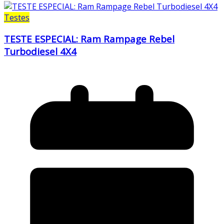
Testes
TESTE ESPECIAL: Ram Rampage Rebel
Turbodiesel 4X4