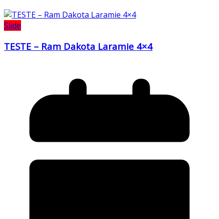
Slide
TESTE – Ram Dakota Laramie 4×4