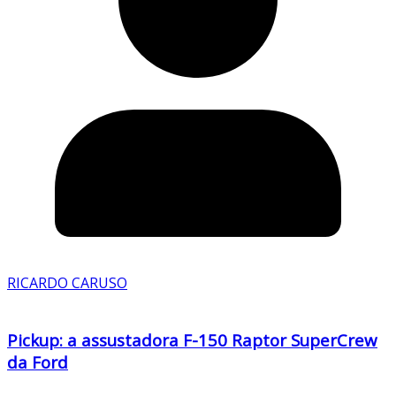
RICARDO CARUSO
Pickup: a assustadora F-150 Raptor SuperCrew
da Ford