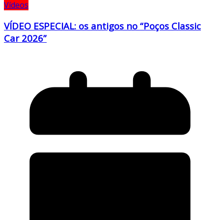
Vídeos
VÍDEO ESPECIAL: os antigos no “Poços Classic
Car 2026”