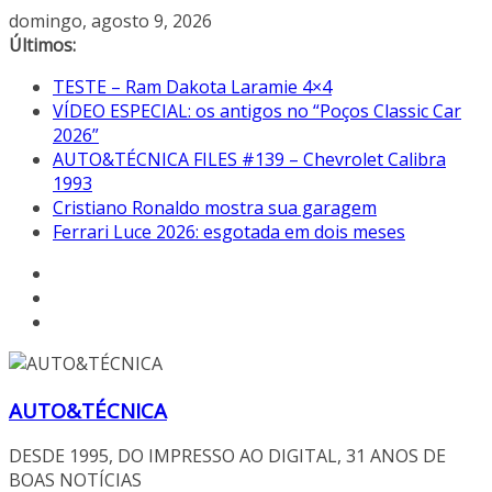
Pular
domingo, agosto 9, 2026
para
Últimos:
o
TESTE – Ram Dakota Laramie 4×4
conteúdo
VÍDEO ESPECIAL: os antigos no “Poços Classic Car
2026”
AUTO&TÉCNICA FILES #139 – Chevrolet Calibra
1993
Cristiano Ronaldo mostra sua garagem
Ferrari Luce 2026: esgotada em dois meses
AUTO&TÉCNICA
DESDE 1995, DO IMPRESSO AO DIGITAL, 31 ANOS DE
BOAS NOTÍCIAS