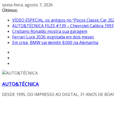
Pular
sexta-feira, agosto 7, 2026
para
Últimos:
o
VÍDEO ESPECIAL: os antigos no “Poços Classic Car 20
conteúdo
AUTO&TÉCNICA FILES #139 – Chevrolet Calibra 1993
Cristiano Ronaldo mostra sua garagem
Ferrari Luce 2026: esgotada em dois meses
Em crise, BMW vai demitir 8.000 na Alemanha
AUTO&TÉCNICA
DESDE 1995, DO IMPRESSO AO DIGITAL, 31 ANOS DE BOA