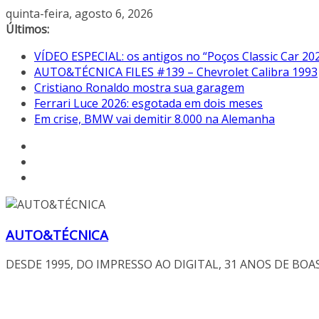
Pular
quinta-feira, agosto 6, 2026
para
Últimos:
o
VÍDEO ESPECIAL: os antigos no “Poços Classic Car 20
conteúdo
AUTO&TÉCNICA FILES #139 – Chevrolet Calibra 1993
Cristiano Ronaldo mostra sua garagem
Ferrari Luce 2026: esgotada em dois meses
Em crise, BMW vai demitir 8.000 na Alemanha
AUTO&TÉCNICA
DESDE 1995, DO IMPRESSO AO DIGITAL, 31 ANOS DE BOA