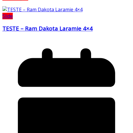
Slide
TESTE – Ram Dakota Laramie 4×4