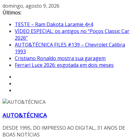
Pular
domingo, agosto 9, 2026
para
Últimos:
o
TESTE – Ram Dakota Laramie 4×4
conteúdo
VÍDEO ESPECIAL: os antigos no “Poços Classic Car
2026”
AUTO&TÉCNICA FILES #139 – Chevrolet Calibra
1993
Cristiano Ronaldo mostra sua garagem
Ferrari Luce 2026: esgotada em dois meses
AUTO&TÉCNICA
DESDE 1995, DO IMPRESSO AO DIGITAL, 31 ANOS DE
BOAS NOTÍCIAS