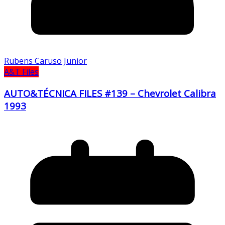
Rubens Caruso Junior
A&T Files
AUTO&TÉCNICA FILES #139 – Chevrolet Calibra
1993