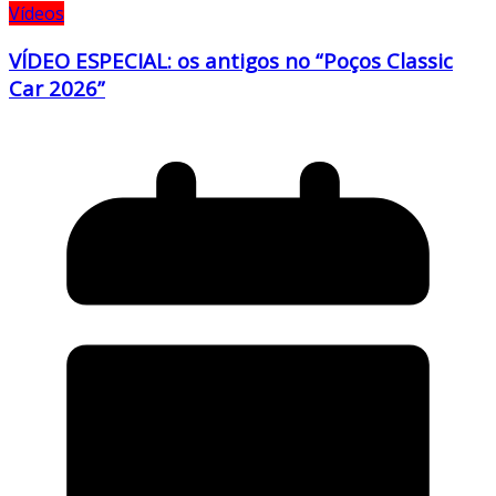
Vídeos
VÍDEO ESPECIAL: os antigos no “Poços Classic
Car 2026”