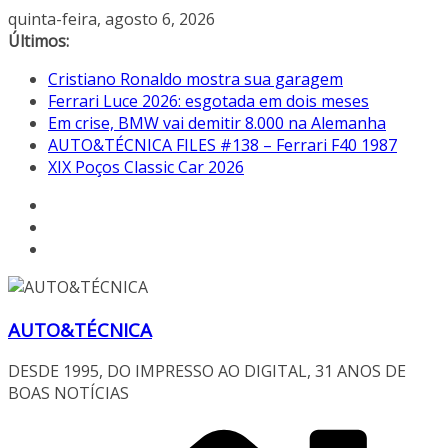
Pular
quinta-feira, agosto 6, 2026
para
Últimos:
o
Cristiano Ronaldo mostra sua garagem
conteúdo
Ferrari Luce 2026: esgotada em dois meses
Em crise, BMW vai demitir 8.000 na Alemanha
AUTO&TÉCNICA FILES #138 – Ferrari F40 1987
XIX Poços Classic Car 2026
AUTO&TÉCNICA
DESDE 1995, DO IMPRESSO AO DIGITAL, 31 ANOS DE
BOAS NOTÍCIAS