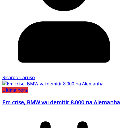
Ricardo Caruso
Última hora
Em crise, BMW vai demitir 8.000 na Alemanha