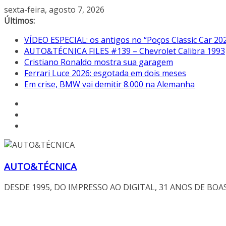
Pular
sexta-feira, agosto 7, 2026
para
Últimos:
o
VÍDEO ESPECIAL: os antigos no “Poços Classic Car 20
conteúdo
AUTO&TÉCNICA FILES #139 – Chevrolet Calibra 1993
Cristiano Ronaldo mostra sua garagem
Ferrari Luce 2026: esgotada em dois meses
Em crise, BMW vai demitir 8.000 na Alemanha
AUTO&TÉCNICA
DESDE 1995, DO IMPRESSO AO DIGITAL, 31 ANOS DE BOA