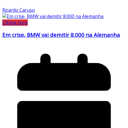
Ricardo Caruso
Última hora
Em crise, BMW vai demitir 8.000 na Alemanha