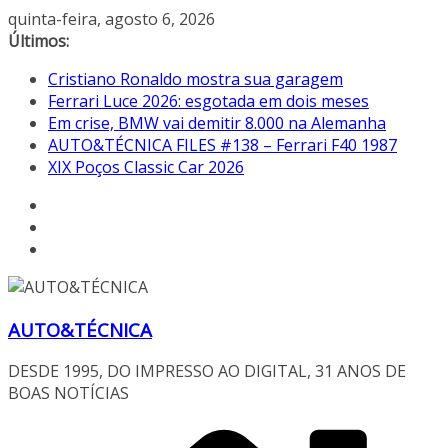
Pular
quinta-feira, agosto 6, 2026
para
Últimos:
o
Cristiano Ronaldo mostra sua garagem
conteúdo
Ferrari Luce 2026: esgotada em dois meses
Em crise, BMW vai demitir 8.000 na Alemanha
AUTO&TÉCNICA FILES #138 – Ferrari F40 1987
XIX Poços Classic Car 2026
AUTO&TÉCNICA
DESDE 1995, DO IMPRESSO AO DIGITAL, 31 ANOS DE
BOAS NOTÍCIAS