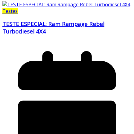
Testes
TESTE ESPECIAL: Ram Rampage Rebel
Turbodiesel 4X4