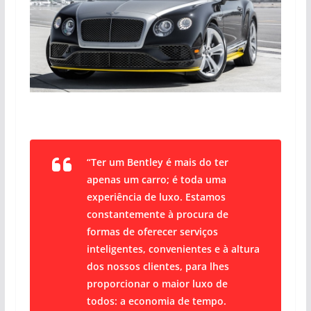
“Ter um Bentley é mais do ter
apenas um carro; é toda uma
experiência de luxo. Estamos
constantemente à procura de
formas de oferecer serviços
inteligentes, convenientes e à altura
dos nossos clientes, para lhes
proporcionar o maior luxo de
todos: a economia de tempo.