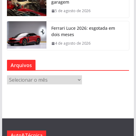
garagem
5 de agosto de 2026
Ferrari Luce 2026: esgotada em
dois meses
4 de agosto de 2026
Arquivos
A
r
q
u
i
v
o
s
Auto&Técnica