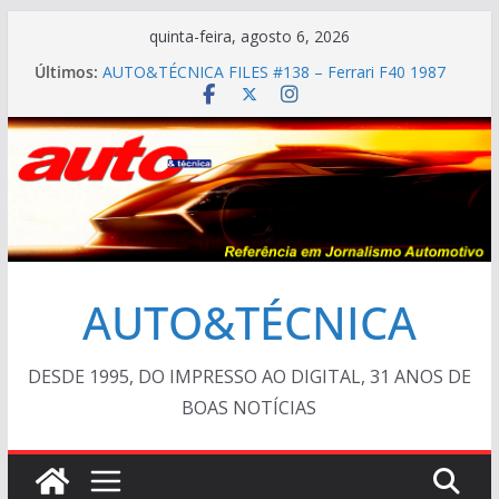
Pular
quinta-feira, agosto 6, 2026
para
Últimos:
AUTO&TÉCNICA FILES #138 – Ferrari F40 1987
o
AUTO&TÉCNICA FILES #139 – Chevrolet Calibra
1993
conteúdo
Cristiano Ronaldo mostra sua garagem
Ferrari Luce 2026: esgotada em dois meses
Em crise, BMW vai demitir 8.000 na Alemanha
AUTO&TÉCNICA
DESDE 1995, DO IMPRESSO AO DIGITAL, 31 ANOS DE
BOAS NOTÍCIAS