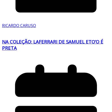
RICARDO CARUSO
NA COLEÇÃO: LAFERRARI DE SAMUEL ETO’O É
PRETA