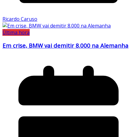
Ricardo Caruso
Última hora
Em crise, BMW vai demitir 8.000 na Alemanha