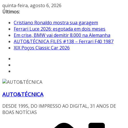
Pular
quinta-feira, agosto 6, 2026
para
Últimos:
o
Cristiano Ronaldo mostra sua garagem
conteúdo
Ferrari Luce 2026: esgotada em dois meses
Em crise, BMW vai demitir 8.000 na Alemanha
AUTO&TÉCNICA FILES #138 – Ferrari F40 1987
XIX Poços Classic Car 2026
AUTO&TÉCNICA
DESDE 1995, DO IMPRESSO AO DIGITAL, 31 ANOS DE
BOAS NOTÍCIAS