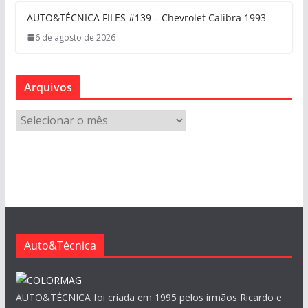
AUTO&TÉCNICA FILES #139 – Chevrolet Calibra 1993
6 de agosto de 2026
Arquivos
A
r
q
u
i
v
o
s
Auto&Técnica
AUTO&TÉCNICA foi criada em 1995 pelos irmãos Ricardo e