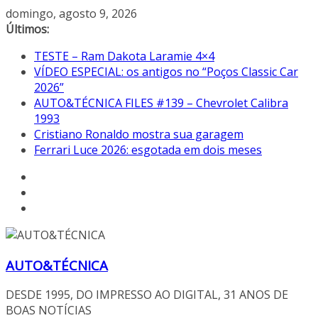
Pular
domingo, agosto 9, 2026
para
Últimos:
o
TESTE – Ram Dakota Laramie 4×4
conteúdo
VÍDEO ESPECIAL: os antigos no “Poços Classic Car
2026”
AUTO&TÉCNICA FILES #139 – Chevrolet Calibra
1993
Cristiano Ronaldo mostra sua garagem
Ferrari Luce 2026: esgotada em dois meses
AUTO&TÉCNICA
DESDE 1995, DO IMPRESSO AO DIGITAL, 31 ANOS DE
BOAS NOTÍCIAS