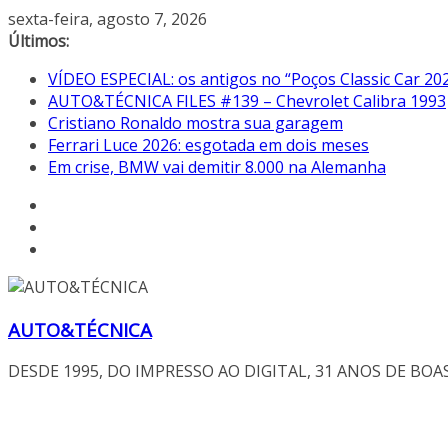
Pular
sexta-feira, agosto 7, 2026
para
Últimos:
o
VÍDEO ESPECIAL: os antigos no “Poços Classic Car 20
conteúdo
AUTO&TÉCNICA FILES #139 – Chevrolet Calibra 1993
Cristiano Ronaldo mostra sua garagem
Ferrari Luce 2026: esgotada em dois meses
Em crise, BMW vai demitir 8.000 na Alemanha
AUTO&TÉCNICA
DESDE 1995, DO IMPRESSO AO DIGITAL, 31 ANOS DE BOA