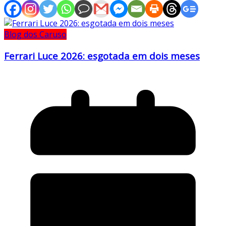
Blog dos Caruso
Ferrari Luce 2026: esgotada em dois meses