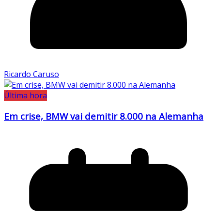
Ricardo Caruso
Última hora
Em crise, BMW vai demitir 8.000 na Alemanha