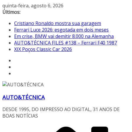
Pular
quinta-feira, agosto 6, 2026
para
Últimos:
o
Cristiano Ronaldo mostra sua garagem
conteúdo
Ferrari Luce 2026: esgotada em dois meses
Em crise, BMW vai demitir 8.000 na Alemanha
AUTO&TÉCNICA FILES #138 – Ferrari F40 1987
XIX Poços Classic Car 2026
AUTO&TÉCNICA
DESDE 1995, DO IMPRESSO AO DIGITAL, 31 ANOS DE
BOAS NOTÍCIAS