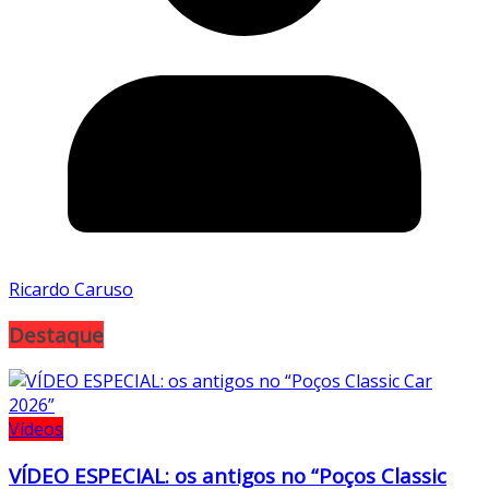
Ricardo Caruso
Destaque
Vídeos
VÍDEO ESPECIAL: os antigos no “Poços Classic