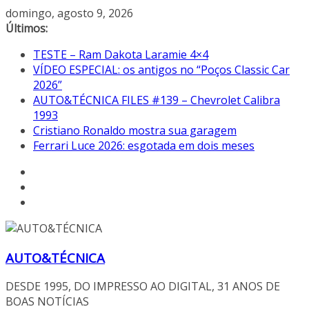
Pular
domingo, agosto 9, 2026
para
Últimos:
o
TESTE – Ram Dakota Laramie 4×4
conteúdo
VÍDEO ESPECIAL: os antigos no “Poços Classic Car
2026”
AUTO&TÉCNICA FILES #139 – Chevrolet Calibra
1993
Cristiano Ronaldo mostra sua garagem
Ferrari Luce 2026: esgotada em dois meses
AUTO&TÉCNICA
DESDE 1995, DO IMPRESSO AO DIGITAL, 31 ANOS DE
BOAS NOTÍCIAS