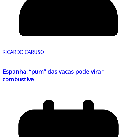
RICARDO CARUSO
Espanha: “pum” das vacas pode virar
combustível