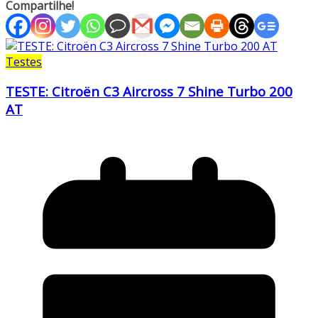
Compartilhe!
Testes
TESTE: Citroën C3 Aircross 7 Shine Turbo 200
AT