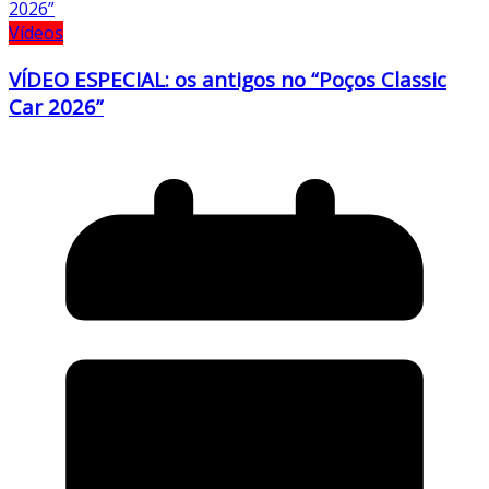
Vídeos
VÍDEO ESPECIAL: os antigos no “Poços Classic
Car 2026”