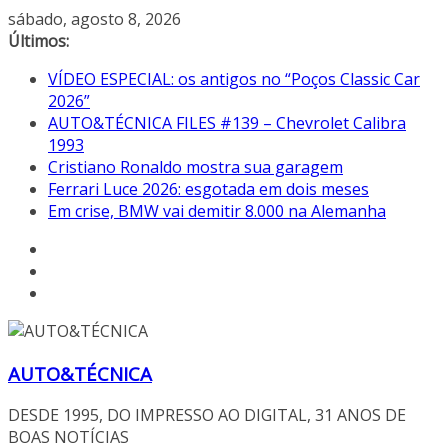
Pular
sábado, agosto 8, 2026
para
Últimos:
o
VÍDEO ESPECIAL: os antigos no “Poços Classic Car
conteúdo
2026”
AUTO&TÉCNICA FILES #139 – Chevrolet Calibra
1993
Cristiano Ronaldo mostra sua garagem
Ferrari Luce 2026: esgotada em dois meses
Em crise, BMW vai demitir 8.000 na Alemanha
AUTO&TÉCNICA
DESDE 1995, DO IMPRESSO AO DIGITAL, 31 ANOS DE
BOAS NOTÍCIAS