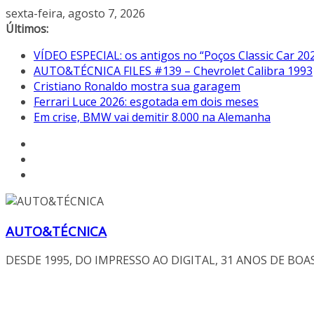
Pular
sexta-feira, agosto 7, 2026
para
Últimos:
o
VÍDEO ESPECIAL: os antigos no “Poços Classic Car 20
conteúdo
AUTO&TÉCNICA FILES #139 – Chevrolet Calibra 1993
Cristiano Ronaldo mostra sua garagem
Ferrari Luce 2026: esgotada em dois meses
Em crise, BMW vai demitir 8.000 na Alemanha
AUTO&TÉCNICA
DESDE 1995, DO IMPRESSO AO DIGITAL, 31 ANOS DE BOA