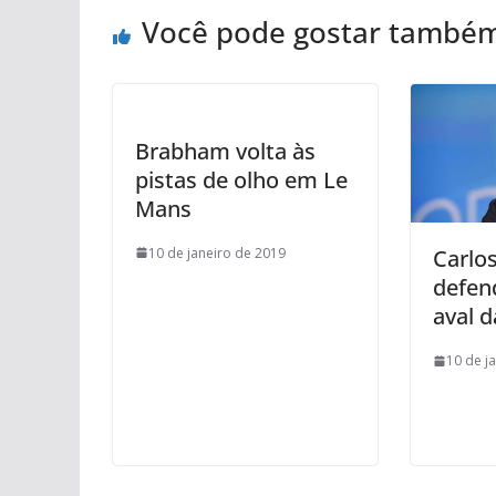
Você pode gostar també
Brabham volta às
pistas de olho em Le
Mans
10 de janeiro de 2019
Carlo
defen
aval d
10 de j