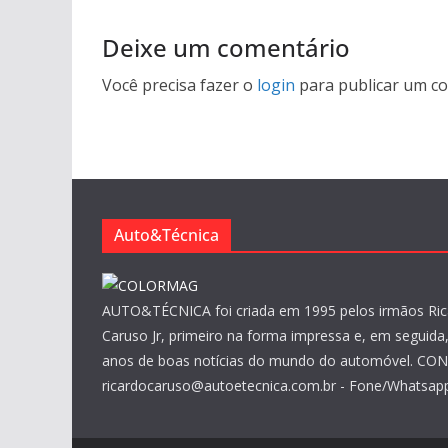
Deixe um comentário
Você precisa fazer o
login
para publicar um co
Auto&Técnica
AUTO&TÉCNICA foi criada em 1995 pelos irmãos Ric
Caruso Jr, primeiro na forma impressa e, em seguida, 
anos de boas notícias do mundo do automóvel. CO
ricardocaruso@autoetecnica.com.br - Fone/Whatsapp