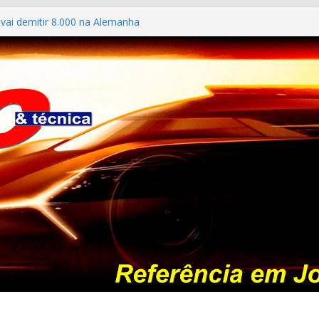
vai demitir 8.000 na Alemanha
: os antigos no “Poços Classic Car 2026”
ILES #139 – Chevrolet Calibra 1993
ldo mostra sua garagem
026: esgotada em dois meses