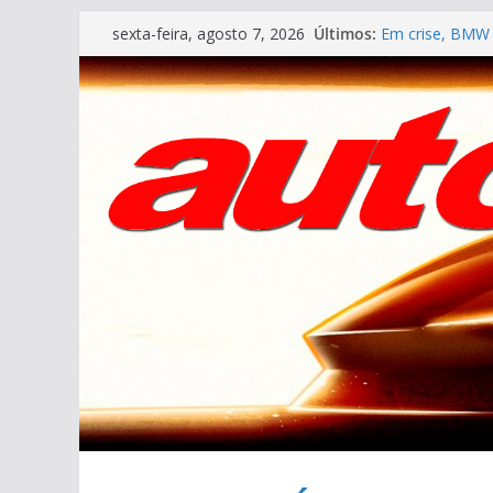
Pular
Últimos:
Em crise, BMW 
sexta-feira, agosto 7, 2026
para
VÍDEO ESPECIAL
AUTO&TÉCNICA F
o
Cristiano Rona
conteúdo
Ferrari Luce 2