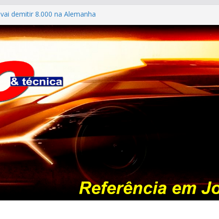
vai demitir 8.000 na Alemanha
: os antigos no “Poços Classic Car 2026”
ILES #139 – Chevrolet Calibra 1993
ldo mostra sua garagem
026: esgotada em dois meses