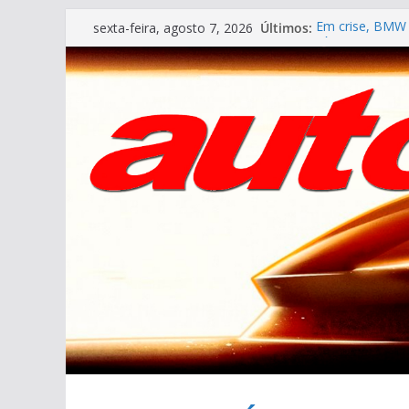
Pular
Últimos:
Em crise, BMW 
sexta-feira, agosto 7, 2026
para
VÍDEO ESPECIAL
AUTO&TÉCNICA F
o
Cristiano Rona
conteúdo
Ferrari Luce 2