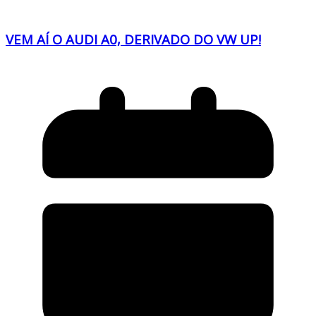
VEM AÍ O AUDI A0, DERIVADO DO VW UP!