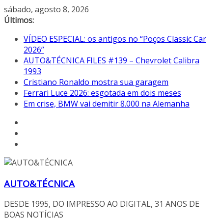
Pular
sábado, agosto 8, 2026
para
Últimos:
o
VÍDEO ESPECIAL: os antigos no “Poços Classic Car
conteúdo
2026”
AUTO&TÉCNICA FILES #139 – Chevrolet Calibra
1993
Cristiano Ronaldo mostra sua garagem
Ferrari Luce 2026: esgotada em dois meses
Em crise, BMW vai demitir 8.000 na Alemanha
AUTO&TÉCNICA
DESDE 1995, DO IMPRESSO AO DIGITAL, 31 ANOS DE
BOAS NOTÍCIAS