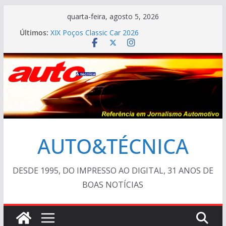
Pular
quarta-feira, agosto 5, 2026
para
Últimos:
XIX Poços Classic Car 2026
o
Cristiano Ronaldo mostra sua garagem
Ferrari Luce 2026: esgotada em dois meses
conteúdo
Em crise, BMW vai demitir 8.000 na Alemanha
AUTO&TÉCNICA FILES #138 – Ferrari F40 1987
AUTO&TÉCNICA
DESDE 1995, DO IMPRESSO AO DIGITAL, 31 ANOS DE
BOAS NOTÍCIAS