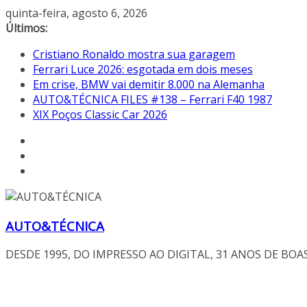
Pular
quinta-feira, agosto 6, 2026
para
Últimos:
o
Cristiano Ronaldo mostra sua garagem
conteúdo
Ferrari Luce 2026: esgotada em dois meses
Em crise, BMW vai demitir 8.000 na Alemanha
AUTO&TÉCNICA FILES #138 – Ferrari F40 1987
XIX Poços Classic Car 2026
AUTO&TÉCNICA
DESDE 1995, DO IMPRESSO AO DIGITAL, 31 ANOS DE BOA