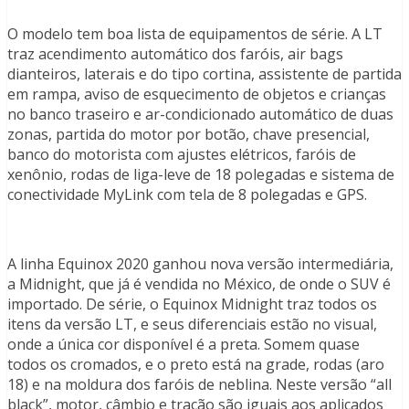
O modelo tem boa lista de equipamentos de série. A LT
traz acendimento automático dos faróis, air bags
dianteiros, laterais e do tipo cortina, assistente de partida
em rampa, aviso de esquecimento de objetos e crianças
no banco traseiro e ar-condicionado automático de duas
zonas, partida do motor por botão, chave presencial,
banco do motorista com ajustes elétricos, faróis de
xenônio, rodas de liga-leve de 18 polegadas e sistema de
conectividade MyLink com tela de 8 polegadas e GPS.
A linha Equinox 2020 ganhou nova versão intermediária,
a Midnight, que já é vendida no México, de onde o SUV é
importado. De série, o Equinox Midnight traz todos os
itens da versão LT, e seus diferenciais estão no visual,
onde a única cor disponível é a preta. Somem quase
todos os cromados, e o preto está na grade, rodas (aro
18) e na moldura dos faróis de neblina. Neste versão “all
black”, motor, câmbio e tração são iguais aos aplicados