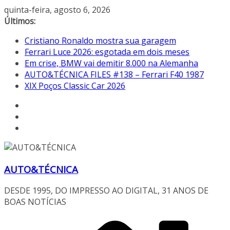
Pular
quinta-feira, agosto 6, 2026
para
Últimos:
o
Cristiano Ronaldo mostra sua garagem
conteúdo
Ferrari Luce 2026: esgotada em dois meses
Em crise, BMW vai demitir 8.000 na Alemanha
AUTO&TÉCNICA FILES #138 – Ferrari F40 1987
XIX Poços Classic Car 2026
AUTO&TÉCNICA
DESDE 1995, DO IMPRESSO AO DIGITAL, 31 ANOS DE
BOAS NOTÍCIAS