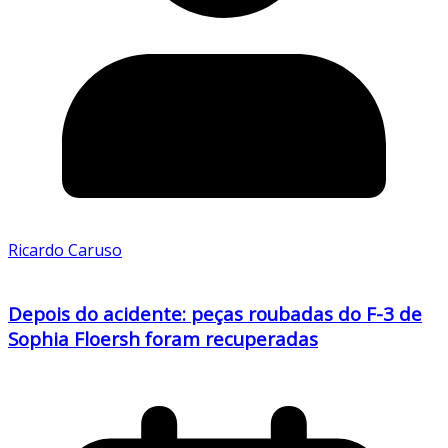
Ricardo Caruso
Depois do acidente: peças roubadas do F-3 de
Sophia Floersh foram recuperadas