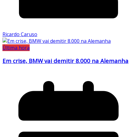
Ricardo Caruso
Última hora
Em crise, BMW vai demitir 8.000 na Alemanha