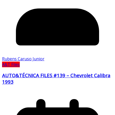
Rubens Caruso Junior
A&T Files
AUTO&TÉCNICA FILES #139 – Chevrolet Calibra
1993