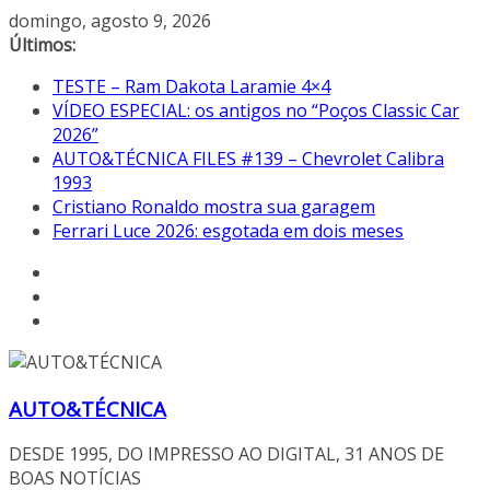
Pular
domingo, agosto 9, 2026
para
Últimos:
o
TESTE – Ram Dakota Laramie 4×4
conteúdo
VÍDEO ESPECIAL: os antigos no “Poços Classic Car
2026”
AUTO&TÉCNICA FILES #139 – Chevrolet Calibra
1993
Cristiano Ronaldo mostra sua garagem
Ferrari Luce 2026: esgotada em dois meses
AUTO&TÉCNICA
DESDE 1995, DO IMPRESSO AO DIGITAL, 31 ANOS DE
BOAS NOTÍCIAS