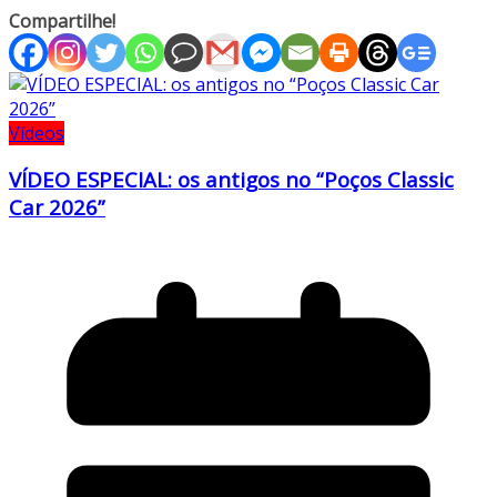
Compartilhe!
Vídeos
VÍDEO ESPECIAL: os antigos no “Poços Classic
Car 2026”