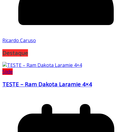
Ricardo Caruso
Destaque
Slide
TESTE – Ram Dakota Laramie 4×4