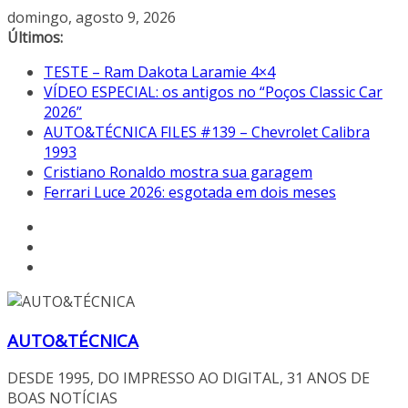
Pular
domingo, agosto 9, 2026
para
Últimos:
o
TESTE – Ram Dakota Laramie 4×4
conteúdo
VÍDEO ESPECIAL: os antigos no “Poços Classic Car
2026”
AUTO&TÉCNICA FILES #139 – Chevrolet Calibra
1993
Cristiano Ronaldo mostra sua garagem
Ferrari Luce 2026: esgotada em dois meses
AUTO&TÉCNICA
DESDE 1995, DO IMPRESSO AO DIGITAL, 31 ANOS DE
BOAS NOTÍCIAS