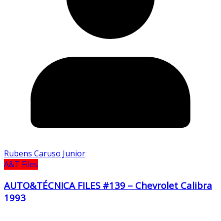
Rubens Caruso Junior
A&T Files
AUTO&TÉCNICA FILES #139 – Chevrolet Calibra
1993