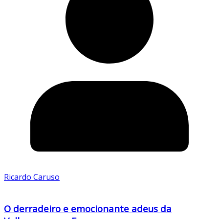
Ricardo Caruso
O derradeiro e emocionante adeus da