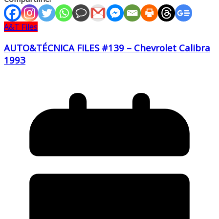
A&T Files
AUTO&TÉCNICA FILES #139 – Chevrolet Calibra
1993