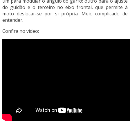
um para modular o ângulo do garfo; outro para o ajuste
do guidão e o terceiro no eixo frontal, que permite à
moto deslocar-se por si própria. Meio complicado de
entender.
Confira no vídeo: